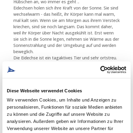
Hübschen an, wo immer es geht ..
Eidechsen holen sich ihre Kraft von der Sonne. Sie sind
wechselwarm - das heißt, ihr Körper kann mal warm,
mal kalt sein. Wenn sie am Morgen aus ihrem Versteck
kriechen, sind sie noch langsam. Das kommt daher,
weil ihr Körper über Nacht ausgekühlt ist. Erst wenn
sie sich in die Sonne legen, nehmen sie Wärme aus der
Sonnenstrahlung und der Umgebung auf und werden
beweglich.
Die Eidechse ist ein tagaktives Tier und sehr ortstreu.
Sie hält von Mitte Oktober bis März/April eine
Winterruhe. Anschließend beginnen die Paarungszeit
und die Ablage der Eier. Die jungen Eidechsen
schlüpfen in den Monaten Juli bis September. Wichtig
bei der Wahl des Lebensraumes ist für die
Diese Webseite verwendet Cookies
Zauneidechse die Möglichkeit zur Eiablage, zudem
Wir verwenden Cookies, um Inhalte und Anzeigen zu
sollte sich ihr "Wohnzimmer" schnell erwärmen
personalisieren, Funktionen für soziale Medien anbieten
können und ein Versteck vor Feinden bieten.
Ein Steinwurf, also eine Anhäufung großformatiger
zu können und die Zugriffe auf unsere Website zu
Steine, ist ideal für die Ansprüche der Zauneidechse,
analysieren. Außerdem geben wir Informationen zu Ihrer
dient aber auch vielen anderen Spezies der Tier- und
Verwendung unserer Website an unsere Partner für
Pflanzenwelkt als wertvolles Biotop. An den LZR-