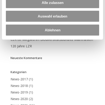
Alle zulassen
Neueste Beiträge
Per Klick geht´s hier zu unseren Terminen in 2026
Auswahl erlauben
🏊🚴🏃 Triathlon am Hörblacher Baggersee – Sport,
Gemeinschaft und jede Menge Spaß! 🍍
Ablehnen
Betonieren bei heißen Temperaturen
LZR ist Mitglied im Biodiversitätsbündnis Mainfranken
120 Jahre LZR
Neueste Kommentare
Kategorien
News-2017
(1)
News-2018
(1)
News-2019
(1)
News-2020
(2)