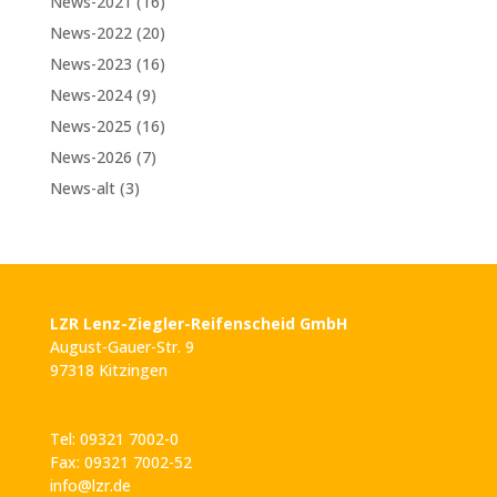
News-2021
(16)
News-2022
(20)
News-2023
(16)
News-2024
(9)
News-2025
(16)
News-2026
(7)
News-alt
(3)
LZR Lenz-Ziegler-Reifenscheid GmbH
August-Gauer-Str. 9
97318 Kitzingen
Tel: 09321 7002-0
Fax: 09321 7002-52
info@lzr.de