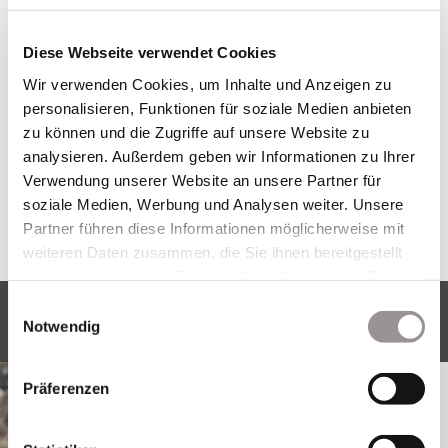
Diese Webseite verwendet Cookies
Elisabeth Ziegler
Wir verwenden Cookies, um Inhalte und Anzeigen zu
personalisieren, Funktionen für soziale Medien anbieten
Führungen & Informationen & Presse
zu können und die Zugriffe auf unsere Website zu
Tel: +49 (0) 9321 7002-32
analysieren. Außerdem geben wir Informationen zu Ihrer
Fax: +49 (0) 9321 7002-64
Verwendung unserer Website an unsere Partner für
E-Mail:
ziegler@lzr.de
soziale Medien, Werbung und Analysen weiter. Unsere
Partner führen diese Informationen möglicherweise mit
weiteren Daten zusammen, die Sie ihnen bereitgestellt
haben oder die sie im Rahmen Ihrer Nutzung der Dienste
gesammelt haben.
Einwilligungsauswahl
Wissen, Informationen und mehr ..
Notwendig
Präferenzen