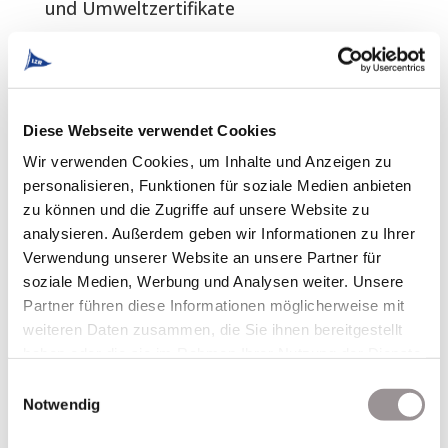
und Umweltzertifikate
Die vielen
Auszeichnungen
belegen unser
Engagement für aktiven Umwelt- und Naturschutz.
Diese Webseite verwendet Cookies
LZR-Nachhaltigkeitsbericht
Wir verwenden Cookies, um Inhalte und Anzeigen zu
LZR-Nachhaltigkeitsbericht-2025
personalisieren, Funktionen für soziale Medien anbieten
LZR-Nachhaltigkeitsbericht 2024
zu können und die Zugriffe auf unsere Website zu
analysieren. Außerdem geben wir Informationen zu Ihrer
LZR-Nachhaltigkeitsbericht 2023
Verwendung unserer Website an unsere Partner für
LZR-Nachhaltigkeitsbericht 2022
soziale Medien, Werbung und Analysen weiter. Unsere
Partner führen diese Informationen möglicherweise mit
weiteren Daten zusammen, die Sie ihnen bereitgestellt
LZR-Lieferantenrichtlinie
haben oder die sie im Rahmen Ihrer Nutzung der Dienste
gesammelt haben.
Stand 1.6.2022:
LZR-Verhaltenskodex für Lieferanten
Einwilligungsauswahl
Notwendig