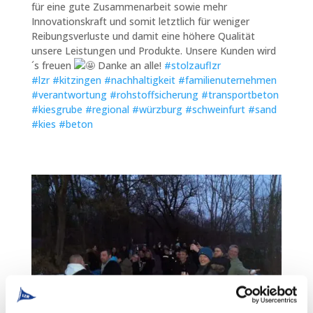
für eine gute Zusammenarbeit sowie mehr
Innovationskraft und
somit letztlich für weniger
Reibungsverluste und damit eine höhere Qualität
unsere Leistungen und Produkte. Unsere Kunden wird
´s freuen
Danke an alle!
#stolzauflzr
#lzr
#kitzingen
#nachhaltigkeit
#familienuternehmen
#verantwortung
#rohstoffsicherung
#transportbeton
#kiesgrube
#regional
#würzburg
#schweinfurt
#sand
#kies
#beton