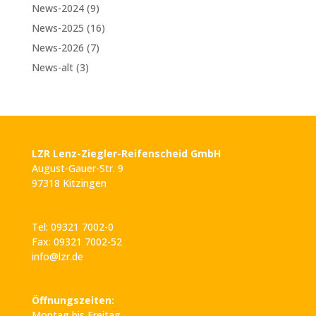
News-2024
(9)
News-2025
(16)
News-2026
(7)
News-alt
(3)
LZR Lenz-Ziegler-Reifenscheid GmbH
August-Gauer-Str. 9
97318 Kitzingen
Tel: 09321 7002-0
Fax: 09321 7002-52
info@lzr.de
Öffnungszeiten:
Montag bis Freitag