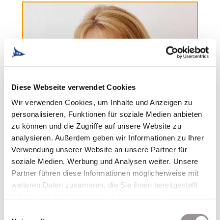
Diese Webseite verwendet Cookies
Wir verwenden Cookies, um Inhalte und Anzeigen zu
personalisieren, Funktionen für soziale Medien anbieten
zu können und die Zugriffe auf unsere Website zu
analysieren. Außerdem geben wir Informationen zu Ihrer
Verwendung unserer Website an unsere Partner für
soziale Medien, Werbung und Analysen weiter. Unsere
Elisabeth Ziegler
Partner führen diese Informationen möglicherweise mit
weiteren Daten zusammen, die Sie ihnen bereitgestellt
Führungen & Informationen & Presse ..
haben oder die sie im Rahmen Ihrer Nutzung der Dienste
Tel. 09321 7002-32
gesammelt haben.
Einwilligungsauswahl
E-Mail:
ziegler@lzr.de