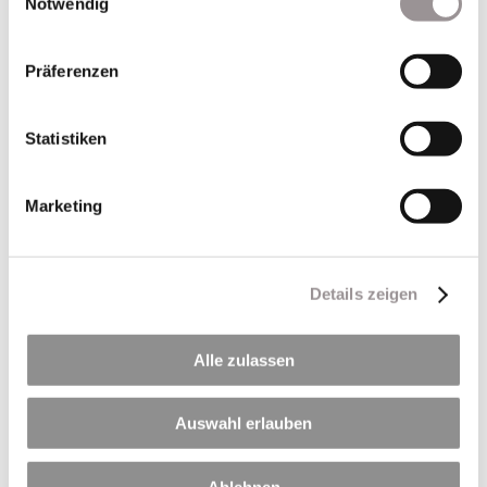
Notwendig
Präferenzen
Statistiken
Marketing
Details zeigen
Jürgen T. Knauf
Alle zulassen
Nachhaltigkeitsmanager
Auswahl erlauben
Tel. 09321 7002-60
E-Mail:
j.knauf@lzr.de
Ablehnen