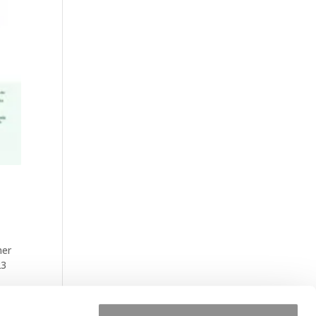
mer
23