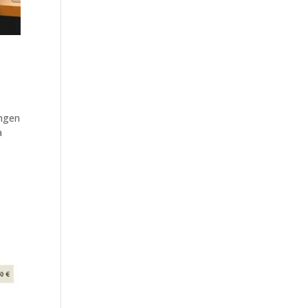
ingen
a