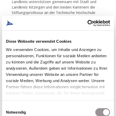
Landkreis unterstützen gemeinsam mit Stadt und
Landkreis Kitzingen und den beiden Kammern die
Stiftungsprofessur an der Technische Hochschule
Würzburg-Schweinfurt (THWS), die im Oktober
besetzt wird. Neben den regionalen Playern fördert
der Freistaat das Projekt mit rund 6 Mio. Euro.
Staatsminister Blume überreichte am 5.5. die
Förderurkunde, damit am 1. Oktober alles starten
Diese Webseite verwendet Cookies
kann.
Wir verwenden Cookies, um Inhalte und Anzeigen zu
Wir sind sehr gespannt, was hier die nächsten fünf
personalisieren, Funktionen für soziale Medien anbieten
Jahre alles passieren wird, und freuen uns Teil dieser
zu können und die Zugriffe auf unsere Website zu
tollen Initiative zu sein! Radu Ferendino, York
analysieren. Außerdem geben wir Informationen zu Ihrer
Falkenberg, Lothar Pfeuffer, Evelyn Kleine, Barbara
Verwendung unserer Website an unsere Partner für
Becker, Bernhard Etzelmüller, Andre Metz und viele
soziale Medien, Werbung und Analysen weiter. Unsere
mehr.
Partner führen diese Informationen möglicherweise mit
Ein besonderer Dank gilt Frank Albert vom
weiteren Daten zusammen, die Sie ihnen bereitgestellt
Landratsamt Kitzingen, der die Sache angeschoben
haben oder die sie im Rahmen Ihrer Nutzung der Dienste
hat und mit viel Herzblut begleitet. 👌
gesammelt haben.
Einwilligungsauswahl
#innovationen #ttz #landkreis #kitzingen #lzr
Notwendig
#gemeinsam #technologie