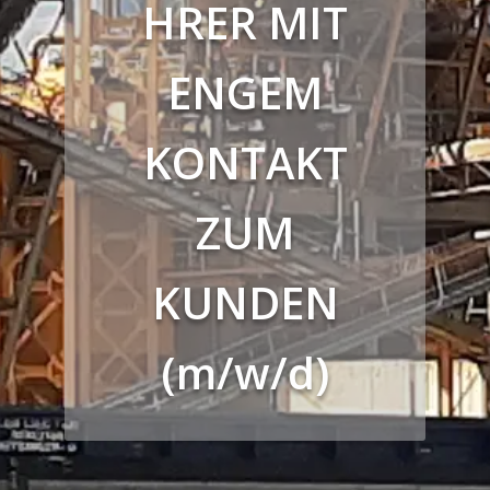
HRER MIT
ENGEM
KONTAKT
ZUM
KUNDEN
(m/w/d)