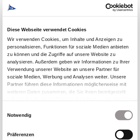
Email
*
Deine Telefonnummer
*
Diese Webseite verwendet Cookies
Wir verwenden Cookies, um Inhalte und Anzeigen zu
personalisieren, Funktionen für soziale Medien anbieten
Für welche Stelle bewirbst Du Dich?
*
zu können und die Zugriffe auf unsere Website zu
analysieren. Außerdem geben wir Informationen zu Ihrer
Verwendung unserer Website an unsere Partner für
Wenn Du möchtest, verrate uns doch,
soziale Medien, Werbung und Analysen weiter. Unsere
welche Ausbildung(en) Du hast:
Partner führen diese Informationen möglicherweise mit
weiteren Daten zusammen, die Sie ihnen bereitgestellt
haben oder die sie im Rahmen Ihrer Nutzung der Dienste
gesammelt haben.
Einwilligungsauswahl
Notwendig
Wenn Du möchtest, verrate uns doch ein
Präferenzen