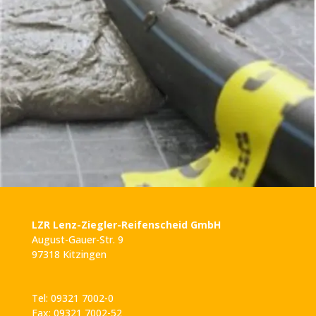
LZR Lenz-Ziegler-Reifenscheid GmbH
August-Gauer-Str. 9
97318 Kitzingen
Tel: 09321 7002-0
Fax: 09321 7002-52