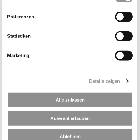
Präferenzen
Statistiken
Neueste Beiträge
Marketing
Per Klick geht´s hier zu unseren Terminen in 2026
🏊🚴🏃 Triathlon am Hörblacher Baggersee – Sport,
Gemeinschaft und jede Menge Spaß! 🍍
Details zeigen
Betonieren bei heißen Temperaturen
LZR ist Mitglied im Biodiversitätsbündnis Mainfranken
Alle zulassen
120 Jahre LZR
Auswahl erlauben
Neueste Kommentare
Ablehnen