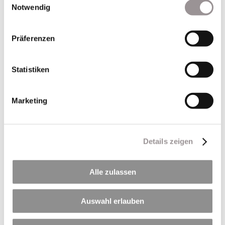
Notwendig
Präferenzen
Statistiken
Marketing
Neueste Beiträge
Per Klick geht´s hier zu unseren Terminen in 2026
🏊🚴🏃 Triathlon am Hörblacher Baggersee – Sport,
Details zeigen
Gemeinschaft und jede Menge Spaß! 🍍
Betonieren bei heißen Temperaturen
Alle zulassen
LZR ist Mitglied im Biodiversitätsbündnis Mainfranken
120 Jahre LZR
Auswahl erlauben
Neueste Kommentare