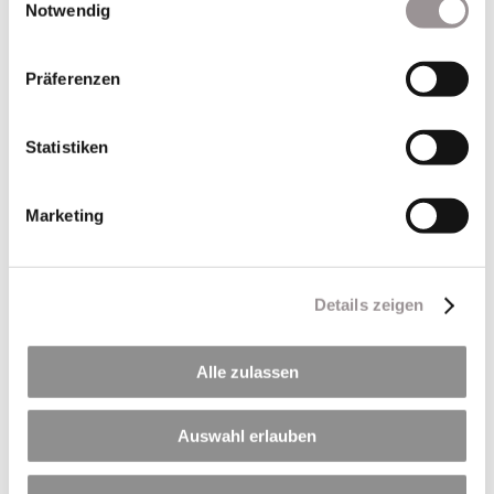
Notwendig
Präferenzen
Statistiken
Marketing
Neueste Beiträge
Per Klick geht´s hier zu unseren Terminen in 2026
🏊🚴🏃 Triathlon am Hörblacher Baggersee – Sport,
Details zeigen
Gemeinschaft und jede Menge Spaß! 🍍
Betonieren bei heißen Temperaturen
Alle zulassen
LZR ist Mitglied im Biodiversitätsbündnis Mainfranken
120 Jahre LZR
Auswahl erlauben
Neueste Kommentare