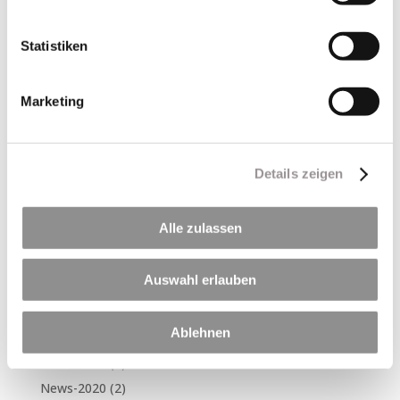
Neueste Beiträge
Statistiken
Per Klick geht´s hier zu unseren Terminen in 2026
🏊🚴🏃 Triathlon am Hörblacher Baggersee – Sport,
Marketing
Gemeinschaft und jede Menge Spaß! 🍍
Betonieren bei heißen Temperaturen
LZR ist Mitglied im Biodiversitätsbündnis Mainfranken
Details zeigen
120 Jahre LZR
Alle zulassen
Neueste Kommentare
Auswahl erlauben
Kategorien
News-2017
(1)
Ablehnen
News-2018
(1)
News-2019
(1)
News-2020
(2)