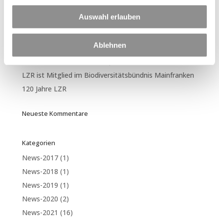
Neueste Beiträge
Auswahl erlauben
Per Klick geht´s hier zu unseren Terminen in 2026
🏊🚴🏃 Triathlon am Hörblacher Baggersee – Sport,
Ablehnen
Gemeinschaft und jede Menge Spaß! 🍍
Betonieren bei heißen Temperaturen
LZR ist Mitglied im Biodiversitätsbündnis Mainfranken
120 Jahre LZR
Neueste Kommentare
Kategorien
News-2017
(1)
News-2018
(1)
News-2019
(1)
News-2020
(2)
News-2021
(16)