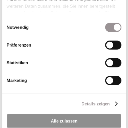
weiteren Daten zusammen, die Sie ihnen bereitgestellt
haben oder die sie im Rahmen Ihrer Nutzung der Dienste
gesammelt haben.
Einwilligungsauswahl
Notwendig
Präferenzen
Statistiken
Erdbau bekommt Verstärkung
Okt. 5, 2022
Marketing
Neuzugang im Team Erdbau Unser neuer Mobilbagger
Liebherr A920 Litronic zeichnet sich durch niedrigen
Kraftstoffverbrauch und reduzierte Emissionen bei
gleichbleibender Leistungsfähigkeit aus. Die
Details zeigen
Leerlaufautomatik und die Motorabschaltung sind ein
Beitrag zum...
Alle zulassen