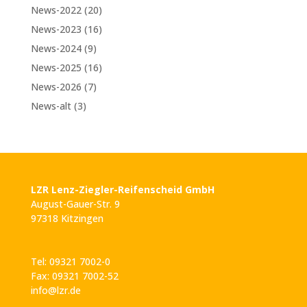
News-2022
(20)
News-2023
(16)
News-2024
(9)
News-2025
(16)
News-2026
(7)
News-alt
(3)
LZR Lenz-Ziegler-Reifenscheid GmbH
August-Gauer-Str. 9
97318 Kitzingen
Tel: 09321 7002-0
Fax: 09321 7002-52
info@lzr.de