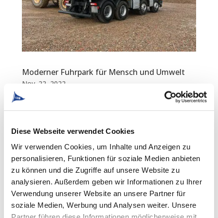
Moderner Fuhrpark für Mensch und Umwelt
Nov. 22, 2022
Eine Investition in einen modernen Fuhrpark ist ein
Invest in Umwelt und Mitarbeitende Nur ein moderner
und gut gewarteter Fuhrpark gewährleistet
Diese Webseite verwendet Cookies
Energieeffizienz, Präzision und Schutz vor
Umweltschäden durch auslaufende Betriebs- und
Wir verwenden Cookies, um Inhalte und Anzeigen zu
Schmierstoffe. Darüber hinaus...
personalisieren, Funktionen für soziale Medien anbieten
zu können und die Zugriffe auf unsere Website zu
analysieren. Außerdem geben wir Informationen zu Ihrer
Verwendung unserer Website an unsere Partner für
soziale Medien, Werbung und Analysen weiter. Unsere
Partner führen diese Informationen möglicherweise mit